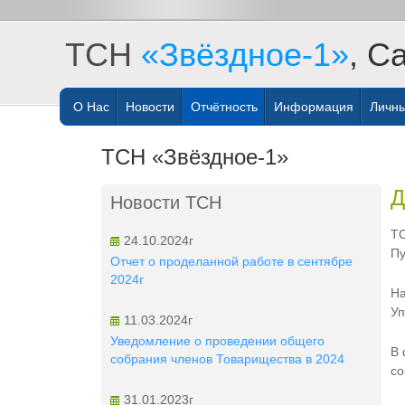
ТСН
«Звёздное-1»
, С
О Нас
Новости
Отчётность
Информация
Личны
ТСН «Звёздное-1»
Д
Новости ТСН
ТС
24.10.2024г
Пу
Отчет о проделанной работе в сентябре
2024г
На
Уп
11.03.2024г
Уведомление о проведении общего
В 
собрания членов Товарищества в 2024
со
31.01.2023г