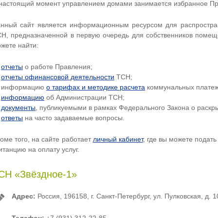
настоящий момент управлением домами занимается избранное Пр
нный сайт является информационным ресурсом для распростр
Н, предназначенной в первую очередь для собственников помещ
жете найти:
—
отчеты
о работе Правления;
—
отчеты офинансовой деятельности
ТСН;
 информацию
о тарифах и методике расчета
коммунальных плате
—
информацию
об Администрации ТСН;
—
документы
, публикуемыми в рамках Федерального Закона о раск
—
ответы
на часто задаваемые вопросы.
оме того, на сайте работает
личный кабинет
, где вы можете подат
итанцию на оплату услуг.
СН «Звёздное-1»
Адрес:
Россия, 196158, г. Санкт-Петербург, ул. Пулковская, д. 10