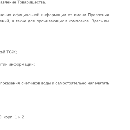
авление Товарищества.
анения официальной информации от имени Правления
ений, а также для проживающих в комплексе. Здесь вы
жей ТСЖ;
рытии информации;
ь показания счетчиков воды и самостоятельно напечатать
, корп. 1 и 2