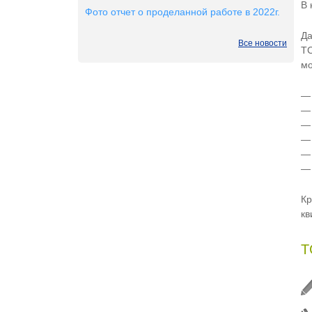
В 
Фото отчет о проделанной работе в 2022г.
Да
Все новости
ТС
мо
—
Кр
кв
Т